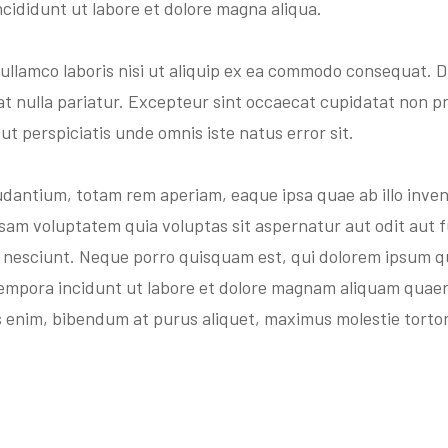
ncididunt ut labore et dolore magna aliqua.
ullamco laboris nisi ut aliquip ex ea commodo consequat. Du
iat nulla pariatur. Excepteur sint occaecat cupidatat non pro
ut perspiciatis unde omnis iste natus error sit.
ntium, totam rem aperiam, eaque ipsa quae ab illo invento
psam voluptatem quia voluptas sit aspernatur aut odit aut 
 nesciunt. Neque porro quisquam est, qui dolorem ipsum qui
tempora incidunt ut labore et dolore magnam aliquam quae
 enim, bibendum at purus aliquet, maximus molestie tortor. 