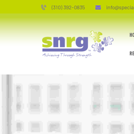
(310) 392-0835
info@speci
S
H
R